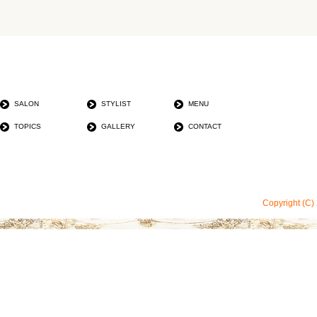
SALON
STYLIST
MENU
TOPICS
GALLERY
CONTACT
Copyright (C)